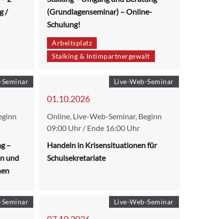
g /
(Grundlagenseminar) – Online-
Schulung!
Arbeitsplatz
Stalking & Intimpartnergewalt
-Seminar
Live-Web-Seminar
01.10.2026
eginn
Online, Live-Web-Seminar, Beginn
09:00 Uhr / Ende 16:00 Uhr
ag –
Handeln in Krisensituationen für
en und
Schulsekretariate
hen
-Seminar
Live-Web-Seminar
07.10.2026