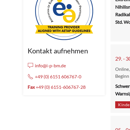
Nihilis
Radikal
Std. W
Kontakt aufnehmen
29. - 
info@i-p-bm.de
Online,
Beginn
+49 (0) 6151 606767-0
Schwer
Fax
+49 (0) 6151-606767-28
Warnsi
Kinde
05. - 