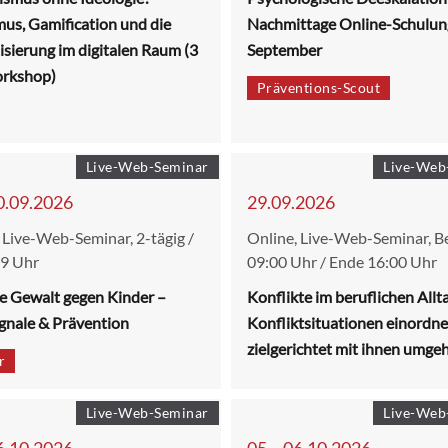
mus, Gamification und die
Nachmittage Online-Schulun
isierung im digitalen Raum (3
September
orkshop)
Präventions-Scout
Live-Web-Seminar
Live-Web
30.09.2026
29.09.2026
 Live-Web-Seminar, 2-tägig /
Online, Live-Web-Seminar, B
 9 Uhr
09:00 Uhr / Ende 16:00 Uhr
e Gewalt gegen Kinder –
Konflikte im beruflichen Allt
gnale & Prävention
Konfliktsituationen einordn
zielgerichtet mit ihnen umge
r
Live-Web-Seminar
Live-Web
06.10.2026
05. - 06.10.2026