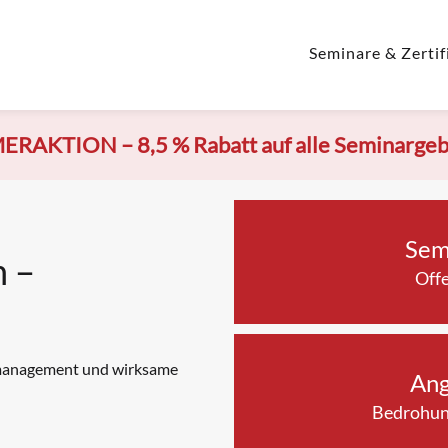
Seminare & Zertif
ERAKTION –
8,5 % Rabatt auf alle Seminarge
Sem
n –
Off
gsmanagement und wirksame
Ang
Bedrohun