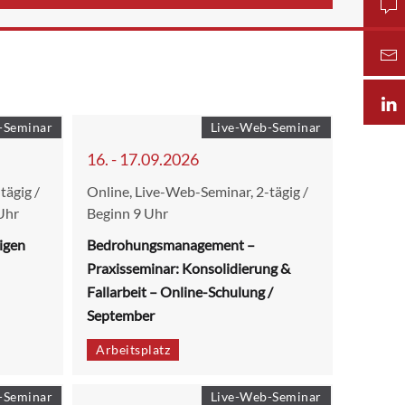
-Seminar
Live-Web-Seminar
16. - 17.09.2026
tägig /
Online, Live-Web-Seminar, 2-tägig /
Uhr
Beginn 9 Uhr
igen
Bedrohungsmanagement –
Praxisseminar: Konsolidierung &
Fallarbeit – Online-Schulung /
September
Arbeitsplatz
-Seminar
Live-Web-Seminar