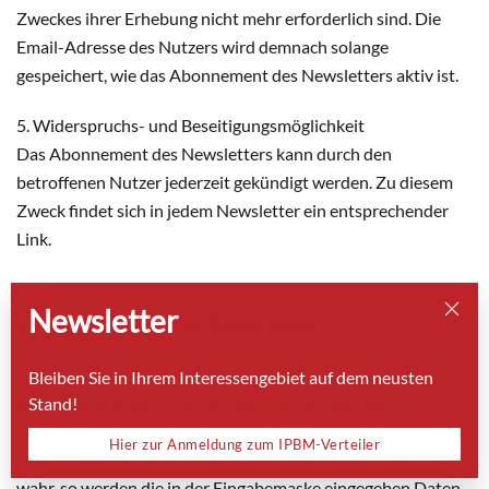
Zweckes ihrer Erhebung nicht mehr erforderlich sind. Die
Email-Adresse des Nutzers wird demnach solange
gespeichert, wie das Abonnement des Newsletters aktiv ist.
5. Widerspruchs- und Beseitigungsmöglichkeit
Das Abonnement des Newsletters kann durch den
betroffenen Nutzer jederzeit gekündigt werden. Zu diesem
Zweck findet sich in jedem Newsletter ein entsprechender
Link.
Newsletter
VII. Kontaktformular und Email-Kontakt
1. Beschreibung und Umfang der Datenverarbeitung
Bleiben Sie in Ihrem Interessengebiet auf dem neusten
Auf unserer Internetseite ist ein Kontaktformular
Stand!
vorhanden, welches für die elektronische Kontaktaufnahme
Hier zur Anmeldung zum IPBM-Verteiler
genutzt werden kann. Nimmt ein Nutzer diese Möglichkeit
wahr, so werden die in der Eingabemaske eingegeben Daten