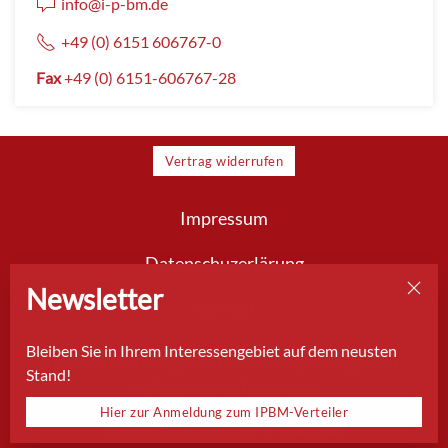
info@i-p-bm.de
+49 (0) 6151 606767-0
Fax
+49 (0) 6151-606767-28
Vertrag widerrufen
Impressum
Datenschuzerlärung
Newsletter
Kontakt
Bleiben Sie in Ihrem Interessengebiet auf dem neusten
© Institut Psychologie und Bedrohungsmanagement –
Stand!
Hoffmann & Hoffmann GbR
Hier zur Anmeldung zum IPBM-Verteiler
Design & Entwicklung
formativ.net