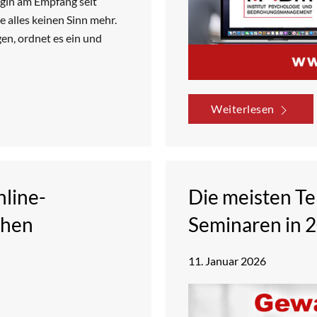
egin am Empfang seit
e alles keinen Sinn mehr.
en, ordnet es ein und
Weiterlesen
line-
Die meisten T
chen
Seminaren in 2
11. Januar 2026