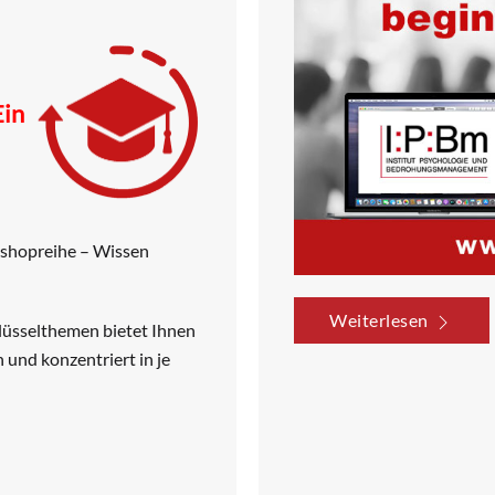
Ein
kshopreihe – Wissen
Weiterlesen
üsselthemen bietet Ihnen
und konzentriert in je