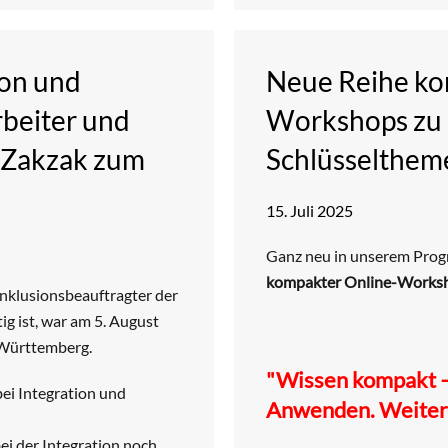
ion und
Neue Reihe ko
rbeiter und
Workshops zu 
 Zakzak zum
Schlüsselthem
15. Juli 2025
Ganz neu in unserem Progr
kompakter Online-Works
Inklusionsbeauftragter der
tig ist, war am 5. August
-Württemberg.
"Wissen kompakt –
ei Integration und
Anwenden. Weiter
ei der Integration noch