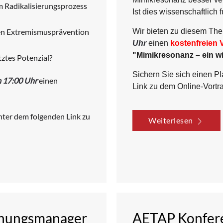
 Radikalisierungsprozess
Ist dies wissenschaftlich 
ten Extremismusprävention
Wir bieten zu diesem T
Uhr
einen
kostenfreien 
"Mimikresonanz – ein w
tztes Potenzial?
Sichern Sie sich einen P
m 17:00 Uhr
einen
Link zu dem Online-Vortr
unter dem folgenden Link zu
Weiterlesen
rohungsmanager
AETAP Konfere