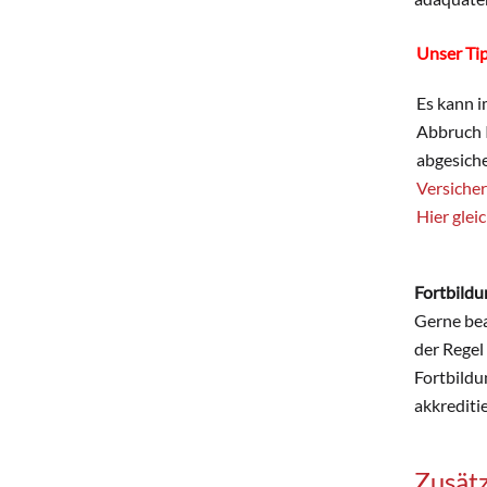
Unser Ti
Es kann i
Abbruch I
abgesiche
Versiche
Hier glei
Fortbild
Gerne bea
der Regel
Fortbild
akkrediti
Zusätz