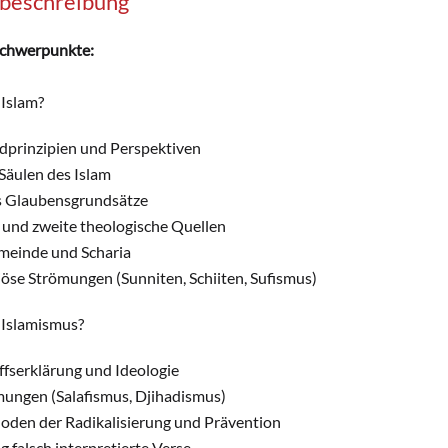
sbeschreibung
chwerpunkte:
 Islam?
dprinzipien und Perspektiven
Säulen des Islam
s Glaubensgrundsätze
 und zweite theologische Quellen
meinde und Scharia
iöse Strömungen (Sunniten, Schiiten, Sufismus)
t Islamismus?
ffserklärung und Ideologie
ungen (Salafismus, Djihadismus)
den der Radikalisierung und Prävention
g falsch interpretierte Verse