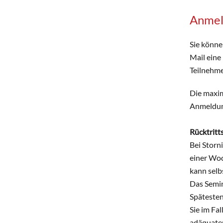
Anmel
Sie könne
Mail eine
Teilnehme
Die maxim
Anmeldung
Rücktrit
Bei Storn
einer Woc
kann selb
Das Semin
Spätesten
Sie im Fal
adäquaten