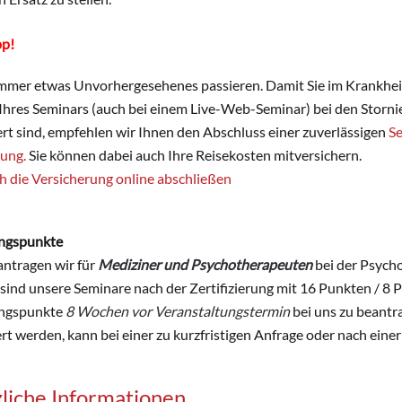
pp!
mmer etwas Unvorhergesehenes passieren. Damit Sie im Krankheit
hres Seminars (auch bei einem Live-Web-Seminar) bei den Stornie
rt sind, empfehlen wir Ihnen den Abschluss einer zuverlässigen
S
rung.
Sie können dabei auch Ihre Reisekosten mitversichern.
ch die Versicherung online abschließen
ungspunkte
ntragen wir für
Mediziner und Psychotherapeuten
bei der Psych
 sind unsere Seminare nach der Zertifizierung mit 16 Punkten / 8 Pu
ungspunkte
8 Wochen vor Veranstaltungstermin
bei uns zu beantr
ert werden, kann bei einer zu kurzfristigen Anfrage oder nach eine
liche Informationen