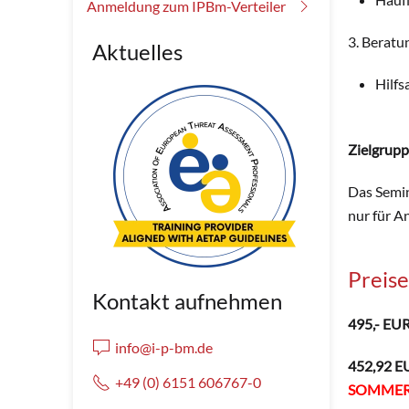
Anmeldung zum IPBm-Verteiler
3. Beratu
Aktuelles
Hilf
Zielgrup
Das Semin
nur für A
Preise
Kontakt aufnehmen
495,- EUR
info@i-p-bm.de
452,92 EU
+49 (0) 6151 606767-0
SOMMER