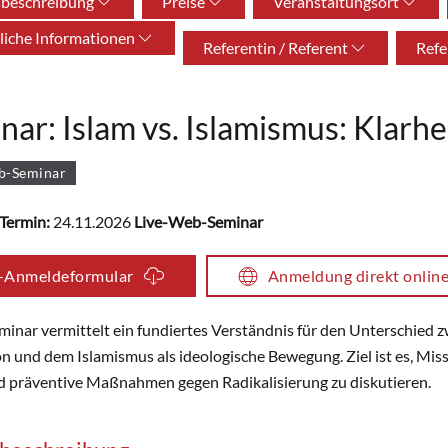
sbeschreibung
Preise
Veranstaltungsort
liche Informationen
Referentin / Referent
Refe
nar: Islam vs. Islamismus: Klar
b-Seminar
Termin:
24.11.2026
Live-Web-Seminar
-Anmeldeformular
Anmeldung direkt onlin
minar vermittelt ein fundiertes Verständnis für den Unterschied 
ion und dem Islamismus als ideologische Bewegung. Ziel ist es, Mis
d präventive Maßnahmen gegen Radikalisierung zu diskutieren.